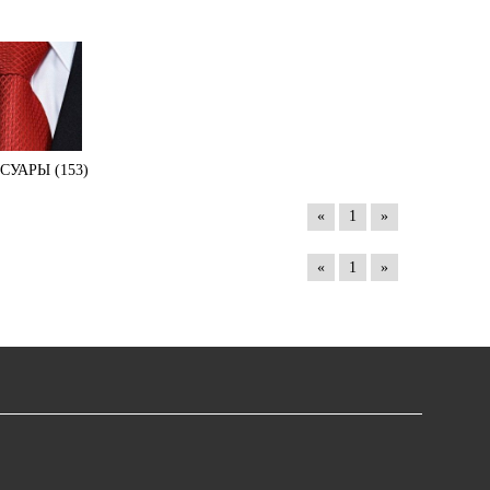
СУАРЫ (153)
«
1
»
«
1
»