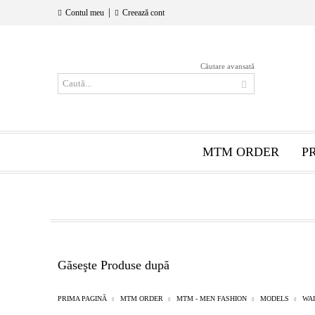
|
Contul meu
Creează cont
Căutare avansată
MTM ORDER
P
Găseşte Produse după
PRIMA PAGINĂ
MTM ORDER
MTM - MEN FASHION
MODELS
WA