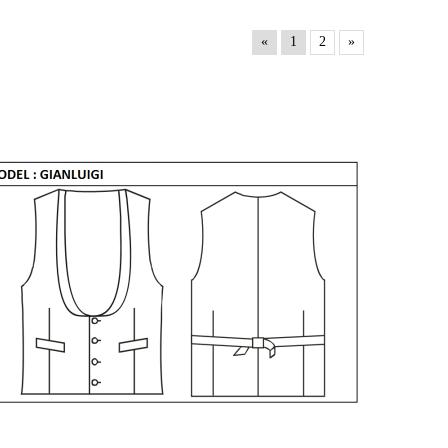
«
1
2
»