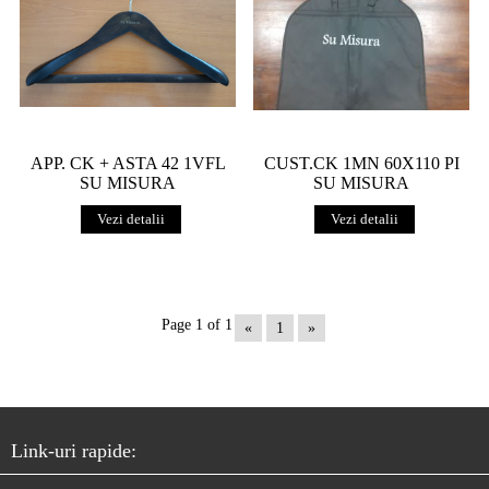
APP. CK + ASTA 42 1VFL
CUST.CK 1MN 60X110 PI
SU MISURA
SU MISURA
Vezi detalii
Vezi detalii
Page 1 of 1
«
1
»
Link-uri rapide: