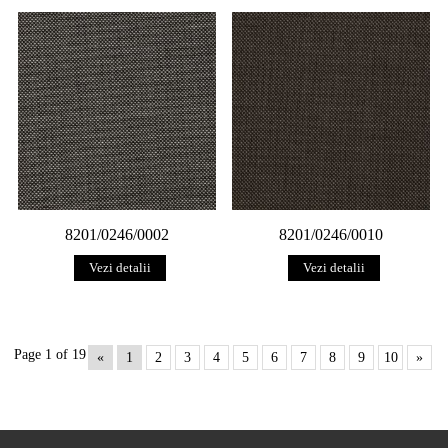
8201/0246/0002
8201/0246/0010
Vezi detalii
Vezi detalii
Page 1 of 19
«
1
2
3
4
5
6
7
8
9
10
»