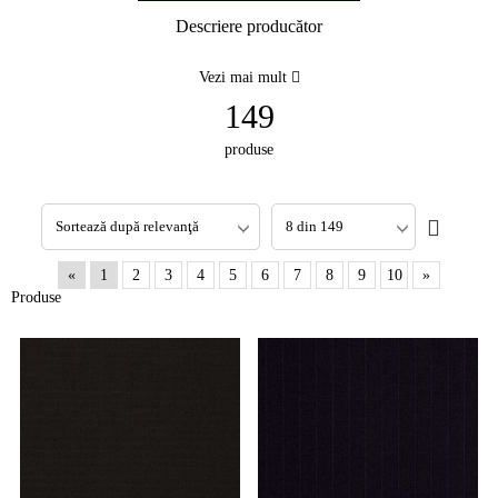
Descriere producător
Vezi mai mult
149
produse
«
1
2
3
4
5
6
7
8
9
10
»
Produse