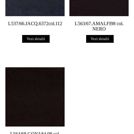
L537/66.JACQ.6372col.112
L563/67.AMALFI98 col.
NERO
Vezi detalii
Vezi detalii
L564/68.GOYA84 98 col.