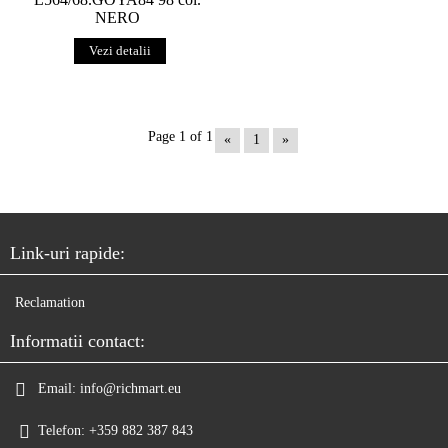
NERO
Vezi detalii
Page 1 of 1
«
1
»
Link-uri rapide:
Reclamation
Informatii contact:
Email:
info@richmart.eu
Telefon:
+359 882 387 843