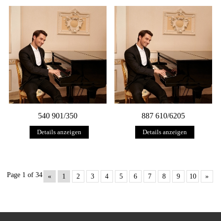
540 901/350
887 610/6205
Details anzeigen
Details anzeigen
Page 1 of 34
«
1
2
3
4
5
6
7
8
9
10
»