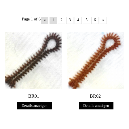
Page 1 of 6
«
1
2
3
4
5
6
»
BR01
BR02
Details anzeigen
Details anzeigen