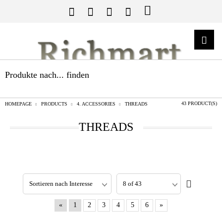
Produkte nach... finden
43 PRODUCT(S)
HOMEPAGE
PRODUCTS
4. ACCESSORIES
THREADS
THREADS
«
1
2
3
4
5
6
»